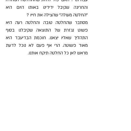
והחריגה שקיבל ידידינו באותו היום היא
"החלטה מעולה" שהצילה את חייו ?
מסתבר שהחלטה טובה והחלטה רעה היא
פשוט נגזרת של התוצאה שקיבלנו בסוף
התהליך שאליו יצאנו. חוכמת הבדיעבד היא
מאוד פשוטה. הרי אף פעם לא נוכל לדעת
מראש לאן כל החלטה תיקח אותנו.
שיטות מגוונות וחדשות צצו כטכניקות
אפקטיביות לקבלת "החלטות נכונות". המובילה
שבהן היא הטכניקה לבצע "טבלת בעד ונגד" כל
החלטה. פשוט להניח על השולחן את כל
היתרונות והחסרונות וכאשר עמודת היתרונות
עולה על עמודת החסרונות, נקבל החלטה
בהתאם. שיטה זו מעלה חיוך על פני היות וראיתי
לא פעם אחת שמול כל יתרון יש חסרון. אם כך,
כל יתרון מקזז את החיסרון שעומד מולו ונותרנו