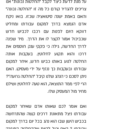
על מנת לדעת כיצד לקבל "החלטות נכונות" אנו
צריכים להגדיר קודם כל מה זו "החלטה נכונה"
והאם באמת ישנה סיטואציה שכזו. בואו ניקח
אדם הנמצא בדרך למקום עבודתו ומחליט
דווקא היום לפנות עם רכבו לכביש חדש
שכביכול אמור לקצר לו את הדרך. מיד שפנה
לדרך החדשה, גילה כי פקקי ענק חוסמים את
דרכו והוא תקוע לחלוטין. בעקבות אותה
החלטה לנוע באותו כביש חדש, איחר למקום
עבודתו ובעקבות כך ננזף על ידי מעסיקו. האם
ניתן לסכם כי הנהג שלנו קיבל "החלטה גרועה"?
הרי לפי ממד התוצאה, הוא טעה לחלוטין ושילם
מחיר מול המעסיק שלו.
ואם אומר לכם שאותו אדם שאיחר למקום
עבודתו ניצל מתאונת דרכים קשה שהתרחשה
בכביש הישן שבו הוא נהג בכל יום בדרך למקום
עבודתו ? האם יכול להיות שההחלטה המוזרה