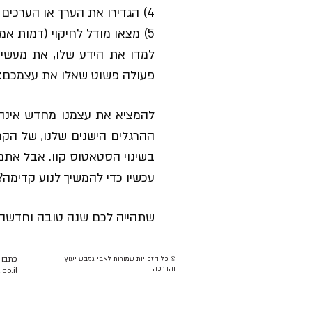
4) הגדירו את הערך או הערכים שבהם אתם רוצים לטפל (אומץ, נחישות, ...)
5) מצאו מודל לחיקוי (דמות אמיתית שאתם מעריצים) כמו למשל: איש עסקים, איש משפחה וכו'
למדו את הידע שלו, את מעשיו,
פעולה פשוט שאלו את עצמכם: 
להמציא את עצמנו מחדש אינה 
ההרגלים הישנים שלנו, של הקרו
בשינוי הסטאטוס קוו. אבל אתם
עכשיו כדי להמשיך לנוע קדימה?
שתהייה לכם שנה טובה וחדשה (
© כל הזכויות שמורות לאבי גמבש יעוץ
כתבו ל
והדרכה
co.il