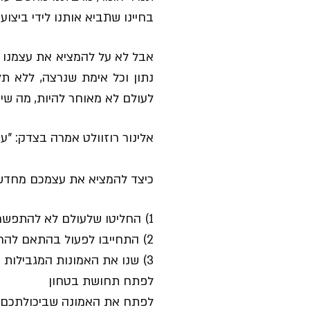
בחיינו שתביא אותנו לידי ביצוע
אבל לא על להמציא את עצמנו 
נתון וכל אימת שנרצה, ללא תל
לעולם לא מאוחר להיות, מה שי
אלינור רוזוולט אמרה בצדק: "
כיצד להמציא את עצמכם מחדש
1) החליטו שלעולם לא להתפשר על פחות מאשר אתם מסוגלים להיות
2) התחייבו לפעול בהתאם להחלטה שקבלתם ולעשות היום וכל יום את מה שנדרש כדי להיות מה שאתם בוחרים להיות
3) שנו את האמונות המגבילות שלכם ועשו כדי:
לפתח תחושת בטחון
לפתח את האמונה שביכולתכם ל