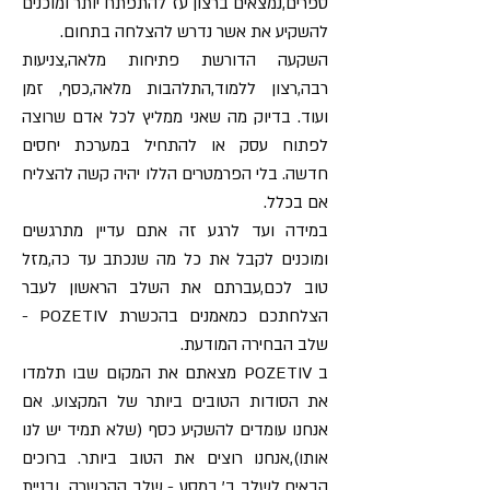
ספרים,נמצאים ברצון עז להתפתח יותר ומוכנים
להשקיע את אשר נדרש להצלחה בתחום.
השקעה הדורשת פתיחות מלאה,צניעות
רבה,רצון ללמוד,התלהבות מלאה,כסף, זמן
ועוד. בדיוק מה שאני ממליץ לכל אדם שרוצה
לפתוח עסק או להתחיל במערכת יחסים
חדשה. בלי הפרמטרים הללו יהיה קשה להצליח
אם בכלל.
במידה ועד לרגע זה אתם עדיין מתרגשים
ומוכנים לקבל את כל מה שנכתב עד כה,מזל
טוב לכם,עברתם את השלב הראשון לעבר
הצלחתכם כמאמנים בהכשרת POZETIV -
שלב הבחירה המודעת.
ב POZETIV מצאתם את המקום שבו תלמדו
את הסודות הטובים ביותר של המקצוע. אם
אנחנו עומדים להשקיע כסף (שלא תמיד יש לנו
אותו),אנחנו רוצים את הטוב ביותר. ברוכים
הבאים לשלב ב' במסע - שלב ההכשרה ובניית