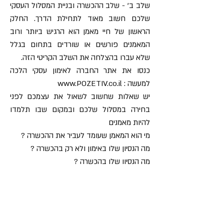
שלב ב' - שלב ההכשרה ובניית המסלול העסקי
שלכם חשוב מאוד לתחילת הדרך. החלק
הראשון של חיי מאמן הוא הרגיש ביותר ורוב
המאמנים פורשים או שורדים בתחום בגלל
שלא עברו בהצלחה את השלב הקריטי הזה.
כנסו את אתר החברה לאימון עסקי הלכה
למעשה :
www.POZETIV.co.il
יש שאלות שחשוב לשאול את עצמכם לפני
בחירה במסלול שלכם ובמקום שבו תלמדו
להיות מאמנים
מי הוא המאמן שעומד לעביר את ההכשרה ?
מה הנסיון שלו באימון ולא רק בהכשרה ?
מה הנסיון שלו בהכשרה ?
את מי הוא מייצג ?
מה קורה יום אחרי סיום ההכשרה ?
האם יש הבטחה להסמכה מלאה ? (אם כן אתם
בבעיה כי שום גוף לא מוסמך להסמיך מאמנים)