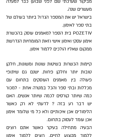
מביקור שערכתי שם לפני שבוע) כבר למעלה
מעשרים שנה.
בישראל יש את המספר הגדול ביותר בעולם של
בתי ספר לאימון.
POZETIV בית הספר למאמנים עוסק בהכשרת
אימון עסקי ואימון אישי וזאת המומחיות הנדרשת
ממקום שאליו הולכים ללמוד אימון.
קיימות הכשרות בשיטות שונות ומשונות, חלקן
טובות יותר וחלקן פחות. ישנם גם שיתופי
פעולה בין מאמנים העוסקים בתחום עם
מכללות ובתי ספר והכל במטרה אחת - למכור
כמה שיותר קורסים לכמה שיותר אנשים. האם
יש דבר רע בזה ? לדעתי לא רק כאשר
הלימודים אכן איכותיים ולא כל מי שלומד אימון
אכן עומד לעסוק בתחום.
הבעיה מתחילה בעיקר כאשר אתם רוצים
ללמוד מקצוע לחיים, רוצים ללמוד אימון